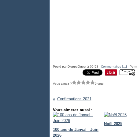
Posté par DieppeOuest à 09:53 -
Commentaires [
…
]
- Perma
Vous aimez ?
0 vote
Confirmations 2021
Vous aimerez aussi :
Noël 2025
100 ans de Janval - Juin
2026