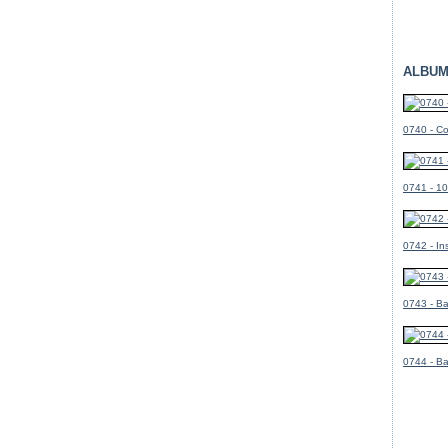
ALBUM
0740 - Co
0741 - 10
0742 - In
0743 - B
0744 - B